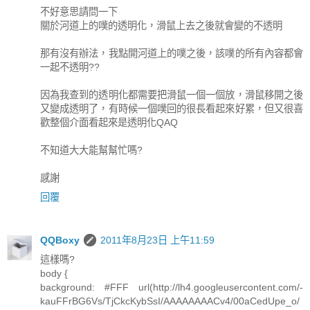
不好意思請問一下
關於河道上的噗的透明化，滑鼠上去之後就會變的不透明
那有沒有辦法，我點開河道上的噗之後，該噗的所有內容都會
一起不透明??
因為我查到的透明化都需要把滑鼠一個一個放，滑鼠移開之後
又變成透明了，有時候一個噗回的很長看起來好累，但又很喜
歡整個介面看起來是透明化QAQ
不知道大大能幫幫忙嗎?
感謝
回覆
QQBoxy
2011年8月23日 上午11:59
這樣嗎?
body {
background: #FFF url(http://lh4.googleusercontent.com/-
kauFFrBG6Vs/TjCkcKybSsI/AAAAAAAACv4/00aCedUpe_o/