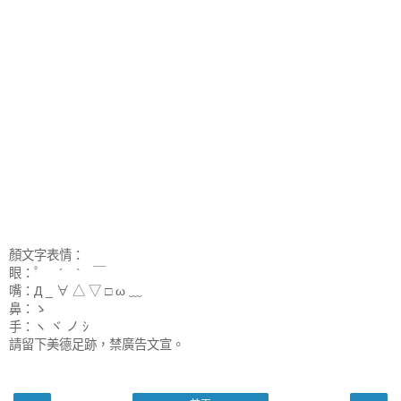
顏文字表情：
眼：゜ ´ ` ￣
嘴：Д _ ∀ △ ▽ □ ω ﹏
鼻：ゝ
手：ヽ ヾ ノ ｼ
請留下美德足跡，禁廣告文宣。