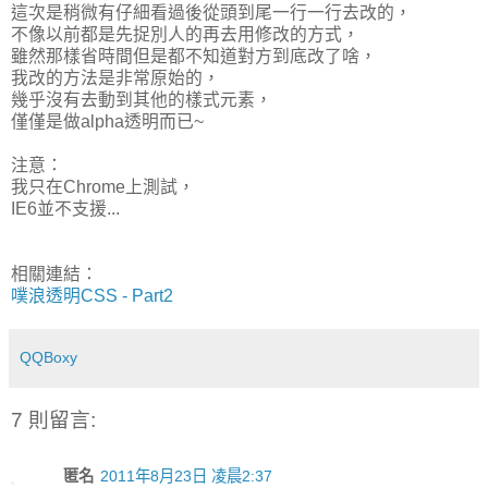
這次是稍微有仔細看過後從頭到尾一行一行去改的，
不像以前都是先捉別人的再去用修改的方式，
雖然那樣省時間但是都不知道對方到底改了啥，
我改的方法是非常原始的，
幾乎沒有去動到其他的樣式元素，
僅僅是做alpha透明而已~
注意：
我只在Chrome上測試，
IE6並不支援...
相關連結：
噗浪透明CSS - Part2
QQBoxy
7 則留言:
匿名
2011年8月23日 凌晨2:37