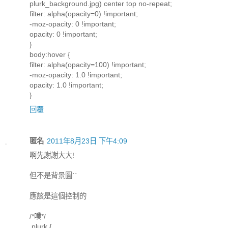
plurk_background.jpg) center top no-repeat;
filter: alpha(opacity=0) !important;
-moz-opacity: 0 !important;
opacity: 0 !important;
}
body:hover {
filter: alpha(opacity=100) !important;
-moz-opacity: 1.0 !important;
opacity: 1.0 !important;
}
回覆
匿名
2011年8月23日 下午4:09
啊先謝謝大大!
但不是背景圖ˋˋ
應該是這個控制的
/*噗*/
.plurk {