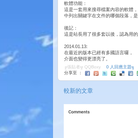
軟體功能：
這是一套用來搜尋檔案內容的軟體，
中列出關鍵字在文件的哪個段落，是
後記：
這是站長用了很多套以後，認為用的
2014.01.13:
在最近的版本已經有多國語言囉，
介面也變得更漂亮了。
╔張貼者╦
QQBoxy
0 人回應主題╗
分享至 ：
較新的文章