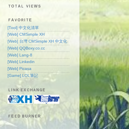
ＴOＴAＬ ＶIＥWＳ
ＦAＶOＲIＴE
[Tool] 中文化清單
[Web] CMSimple XH
[Web] 台灣 CMSimple XH 中文化
[Web] QQBoxy.co.cc
[Web] Lang-8
[Web] Linkedin
[Web] Picasa
[Game] LOL筆記
ＬIＮK ＥXＣHＡNＧE
ＦEＥD ＢUＲNＥR