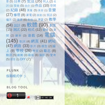
生活
(35)
日本
(7)
章
(5)
同人
(2)
名
作品
(10)
安全
(5)
空間
詞
(1)
自介
(1)
紀錄
(48)
音樂
(2)
美食
(5)
美容
(1)
(27)
修理
(8)
家電
(2)
笑話
(2)
旅遊
(1)
教學
偏方
(2)
健康
(6)
專題
(2)
動物
(1)
軟體
(90)
(54)
設計
(8)
創意
(15)
測試
(22)
程式
(12)
愛情
(2)
新
電腦
遊戲
(14)
聞
(2)
腳本
(3)
(145)
網頁
(41)
網站
歌詞
(4)
(47)
網路
(33)
線
影片
(3)
模型
(2)
學校
(26)
上
(9)
勵志
(8)
學習
(2)
翻譯
(5)
繪圖
(3)
藝術
(6)
攝影
(5)
驚奇
DIY
(7)
(5)
體育
(1)
ＰLＵNＫ
假期模式中 :)
ＢLＯG ＴOＯL