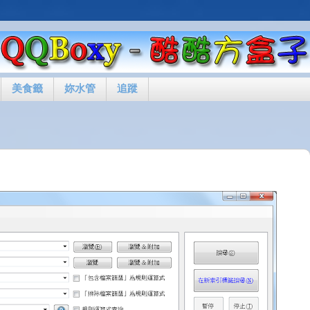
美食籤
妳水管
追蹤