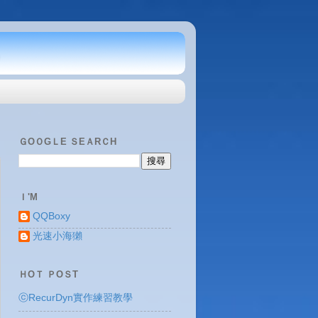
ＧOＯGＬE ＳEＡRＣH
Ｉ'M
QQBoxy
光速小海獺
ＨOＴ ＰOＳT
ⓒRecurDyn實作練習教學