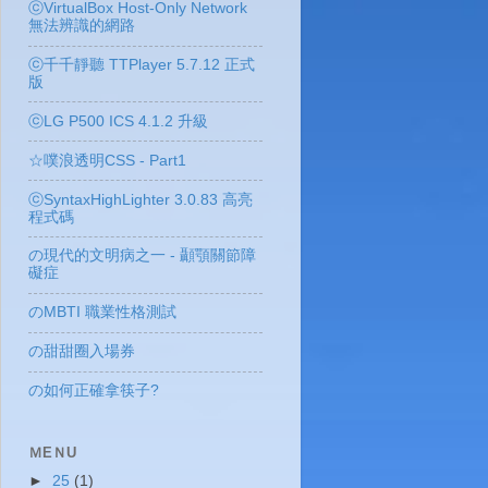
ⓒVirtualBox Host-Only Network
無法辨識的網路
ⓒ千千靜聽 TTPlayer 5.7.12 正式
版
ⓒLG P500 ICS 4.1.2 升級
☆噗浪透明CSS - Part1
ⓒSyntaxHighLighter 3.0.83 高亮
程式碼
の現代的文明病之一 - 顳顎關節障
礙症
のMBTI 職業性格測試
の甜甜圈入場券
の如何正確拿筷子?
ＭEＮU
►
25
(1)