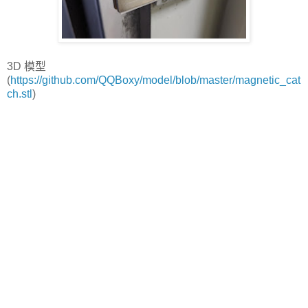
3D 模型
(
https://github.com/QQBoxy/model/blob/master/magnetic_cat
ch.stl
)