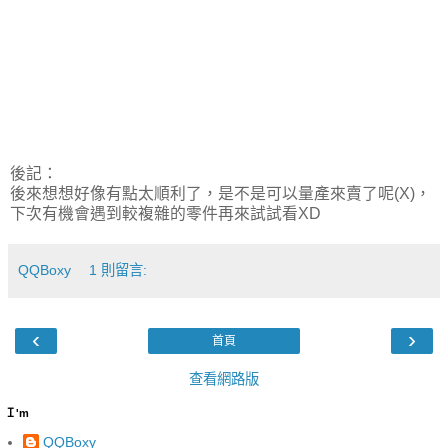
後記：
後來想想好像有點太順利了，是不是可以量產來賣了呢(X)，
下次有機會遇到較複雜的零件再來試試看XD
QQBoxy
1 則留言:
‹
›
首頁
查看網路版
Ｉ'm
QQBoxy