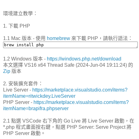
環境建立教學：
1. 下載 PHP
1.1 Mac 版本 - 使用
homebrew
來下載 PHP，請執行語法：
1.2 Windows 版本 -
https://windows.php.net/download
本文選擇 VS16 x64 Thread Safe (2024-Jun-04 19:11:24) 的
Zip
版本
2. 安裝擴充套件：
Live Server -
https://marketplace.visualstudio.com/items?
itemName=ritwickdey.LiveServer
PHP Server -
https://marketplace.visualstudio.com/items?
itemName=brapifra.phpserver
2.1 點選 VSCode 右下角的 Go Live 將 Live Server 啟動，在
*.php 程式畫面按右鍵，點選 PHP Server: Serve Project 將
PHP Server 啟動。