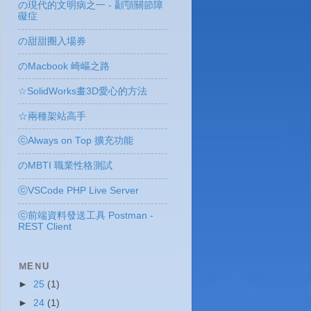
の現代的文明病之一 - 顳顎關節障
礙症
の甜甜圈入場券
のMacbook 崎嶇之路
☆SolidWorks畫3D愛心的方法
☆兩種架站高手
ⓒAlways on Top 擴充功能
のMBTI 職業性格測試
ⓒVSCode PHP Live Server
ⓒ前端資料發送工具 Postman -
REST Client
ＭEＮU
►
25
(1)
►
24
(1)