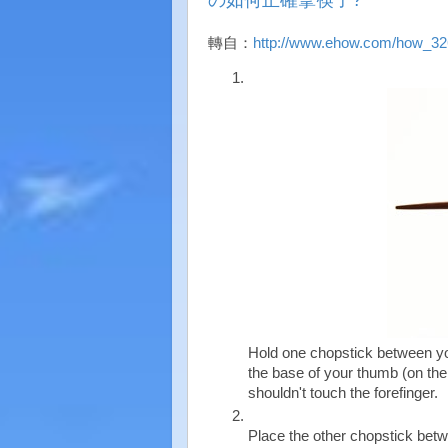
の如何正確拿筷子?
轉自：
http://www.ehow.com/how_32
Hold one chopstick between your
the base of your thumb (on the j
shouldn't touch the forefinger.
Place the other chopstick betw