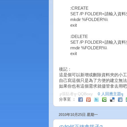
:CREATE
SET /P FOLDER=請輸入
mkdir %FOLDER%\
exit
:DELETE
SET /P FOLDER=請輸入
rmdir %FOLDER%\
exit
後記：
這是個可以新增或刪除資料夾的小工
自己寫這個只是為了方便的建立無法被刪
如果你也有這個需求就儘管拿去用吧
╔張貼者╦
QQBoxy
0 人回應主題╗
分享至 ：
2010年10月25日 星期一