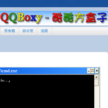
美食籤
妳水管
追蹤