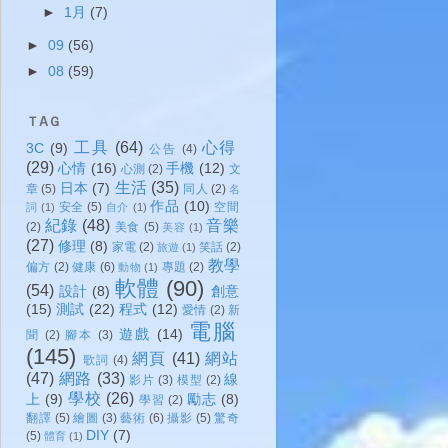
►
1月
(7)
►
09
(56)
►
08
(59)
ＴAＧ
工具
(64)
心得
3C
(9)
公告
(4)
(29)
心情
(16)
手機
(12)
心測
(2)
文
生活
(35)
日本
(7)
章
(5)
同人
(2)
名
作品
(10)
安全
(5)
空間
詞
(1)
自介
(1)
紀錄
(48)
音樂
(2)
美食
(5)
美容
(1)
(27)
修理
(8)
家電
(2)
笑話
(2)
旅遊
(1)
教學
偏方
(2)
健康
(6)
專題
(2)
動物
(1)
軟體
(90)
(54)
設計
(8)
創意
(15)
測試
(22)
程式
(12)
愛情
(2)
新
電腦
遊戲
(14)
聞
(2)
腳本
(3)
(145)
網頁
(41)
網站
歌詞
(4)
(47)
網路
(33)
線
影片
(3)
模型
(2)
學校
(26)
上
(9)
勵志
(8)
學習
(2)
翻譯
(5)
繪圖
(3)
藝術
(6)
攝影
(5)
驚奇
DIY
(7)
(5)
體育
(1)