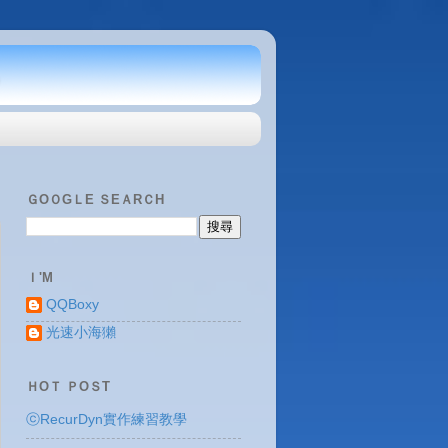
ＧOＯGＬE ＳEＡRＣH
Ｉ'M
QQBoxy
光速小海獺
ＨOＴ ＰOＳT
ⓒRecurDyn實作練習教學