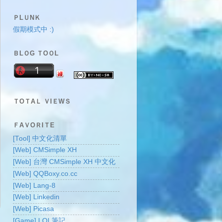
ＰLＵNＫ
假期模式中 :)
ＢLＯG ＴOＯL
ＴOＴAＬ ＶIＥWＳ
ＦAＶOＲIＴE
[Tool] 中文化清單
[Web] CMSimple XH
[Web] 台灣 CMSimple XH 中文化
[Web] QQBoxy.co.cc
[Web] Lang-8
[Web] Linkedin
[Web] Picasa
[Game] LOL筆記