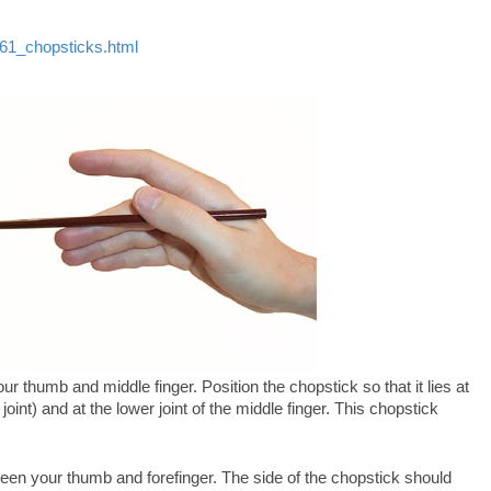
61_chopsticks.html
 thumb and middle finger. Position the chopstick so that it lies at
oint) and at the lower joint of the middle finger. This chopstick
een your thumb and forefinger. The side of the chopstick should