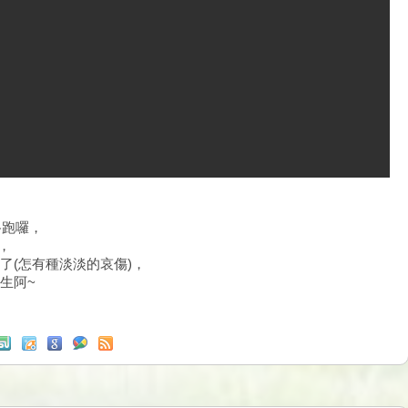
路跑囉，
，
了(怎有種淡淡的哀傷)，
生阿~