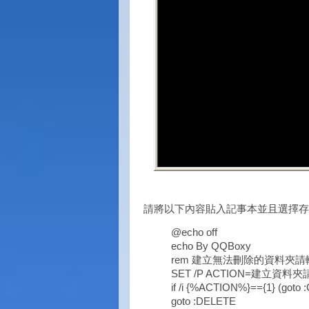
請將以下內容貼入記事本並且選擇存檔類型為
@echo off
echo By QQBoxy
rem 建立無法刪除的資料夾請輸入
SET /P ACTION=建立資料
if /i {%ACTION%}=={1} (goto
goto :DELETE