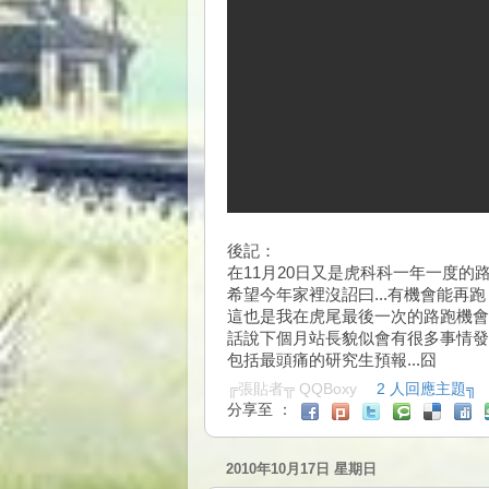
後記：
在11月20日又是虎科科一年一度的
希望今年家裡沒詔曰...有機會能再跑
這也是我在虎尾最後一次的路跑機會
話說下個月站長貌似會有很多事情發
包括最頭痛的研究生預報...囧
╔張貼者╦
QQBoxy
2 人回應主題╗
分享至 ：
2010年10月17日 星期日