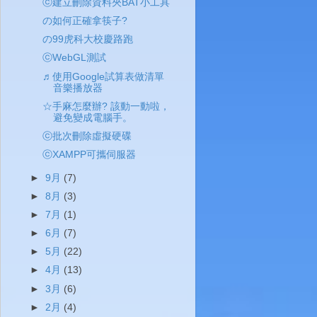
ⓒ建立刪除資料夾BAT小工具
の如何正確拿筷子?
の99虎科大校慶路跑
ⓒWebGL測試
♬使用Google試算表做清單
音樂播放器
☆手麻怎麼辦? 該動一動啦，
避免變成電腦手。
ⓒ批次刪除虛擬硬碟
ⓒXAMPP可攜伺服器
►
9月
(7)
►
8月
(3)
►
7月
(1)
►
6月
(7)
►
5月
(22)
►
4月
(13)
►
3月
(6)
►
2月
(4)