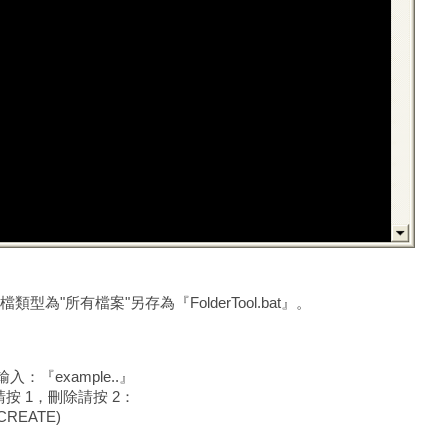
"所有檔案"另存為『FolderTool.bat』。
：『example..』
夾請按 1，刪除請按 2：
 :CREATE)