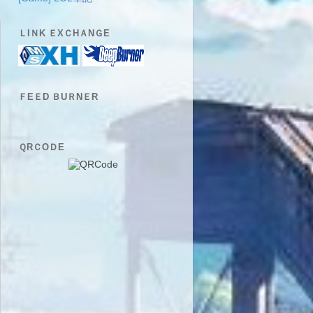
ＬIＮK ＥXＣHＡNＧE
ＦEＥD ＢUＲNＥR
ＱRＣOＤE