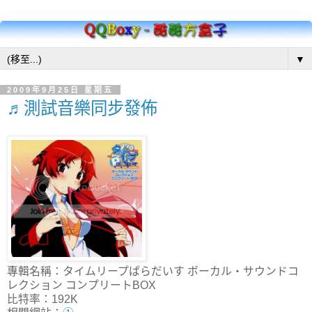
▼
2009年9月25日 星期五
♬測試音樂同步發佈
專輯名稱：タイムリープぱらだいす ボーカル・サウンドコ
レクション コンプリートBOX
比特率：192K