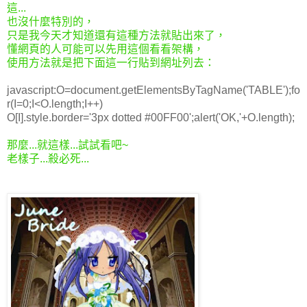
這...
也沒什麼特別的，
只是我今天才知道還有這種方法就貼出來了，
懂網頁的人可能可以先用這個看看架構，
使用方法就是把下面這一行貼到網址列去：
javascript:O=document.getElementsByTagName('TABLE');fo
r(I=0;I<O.length;I++)
O[I].style.border='3px dotted #00FF00';alert('OK,'+O.length);
那麼...就這樣...試試看吧~
老樣子...殺必死...