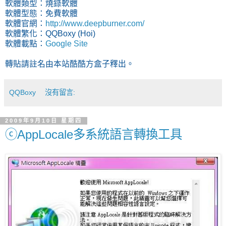
軟體類型：燒錄軟體
軟體型態：免費軟體
軟體官網：
http://www.deepburner.com/
軟體繁化：QQBoxy (Hoi)
軟體載點：
Google Site
轉貼請註名由本站酷酷方盒子釋出。
QQBoxy
沒有留言:
2009年9月10日 星期四
ⓒAppLocale多系統語言轉換工具