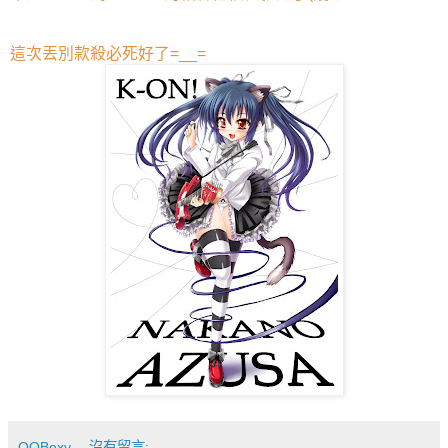
這次丟別款殺必死好了=__=
QQBoxy
沒有留言: