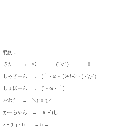
範例：
きたー → ｷﾀ━━━━(ﾟ∀ﾟ)━━━━!!
しゃきーん → (｀・ω・´)ｼｬｷｰﾝ、( ･`д･´)
しょぼーん → (´・ω・｀)
おわた → ＼(^o^)／
かーちゃん → J( 'ｰ`)し
z + (h j k l) ←↓↑→