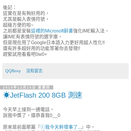
後記：
這實在是有夠好用的，
尤其是輸入表情符號，
超級方便的啦~
之前都是安裝
這裡的Microsoft辭書
強化IME輸入法，
讓IME有表情符號的選字庫，
但是現在用了Google日本語入力更好用超人性化!!
還有許多超好用的功能等著你去發現!!
趕緊試用看看吧0w0+
QQBoxy
沒有留言:
2010年12月16日 星期四
☀JetFlash 200 8GB 測速
今天早上接到一通電話，
說我中獎了，還恭喜我0__0
原來是前面那篇『
ⓒ我今天幹壞事了...
』中，