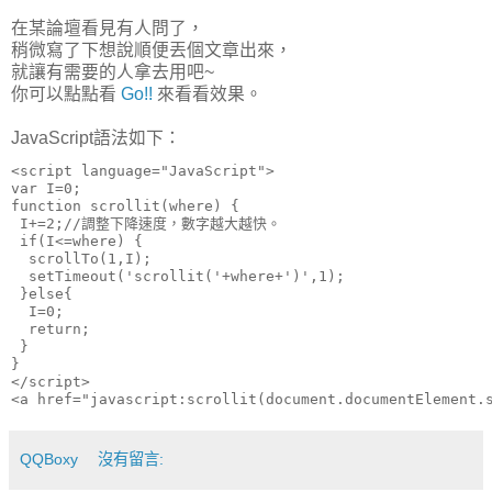
在某論壇看見有人問了，
稍微寫了下想說順便丟個文章出來，
就讓有需要的人拿去用吧~
你可以點點看
Go!!
來看看效果。
JavaScript語法如下：
<script language="JavaScript">

var I=0;

function scrollit(where) {

 I+=2;//調整下降速度，數字越大越快。

 if(I<=where) {

  scrollTo(1,I);

  setTimeout('scrollit('+where+')',1);

 }else{

  I=0;

  return;

 }

}

</script>

QQBoxy
沒有留言: