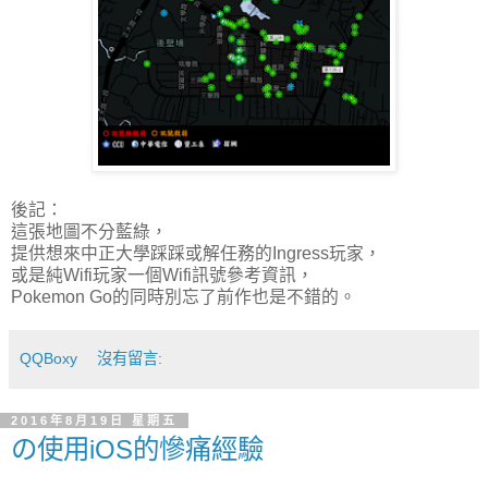
後記：
這張地圖不分藍綠，
提供想來中正大學踩踩或解任務的Ingress玩家，
或是純Wifi玩家一個Wifi訊號參考資訊，
Pokemon Go的同時別忘了前作也是不錯的。
QQBoxy
沒有留言:
2016年8月19日 星期五
の使用iOS的慘痛經驗