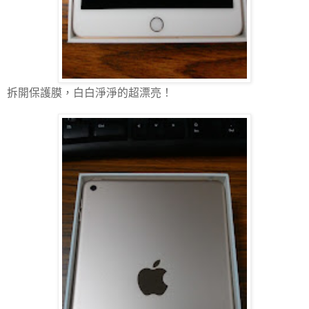
拆開保護膜，白白淨淨的超漂亮！