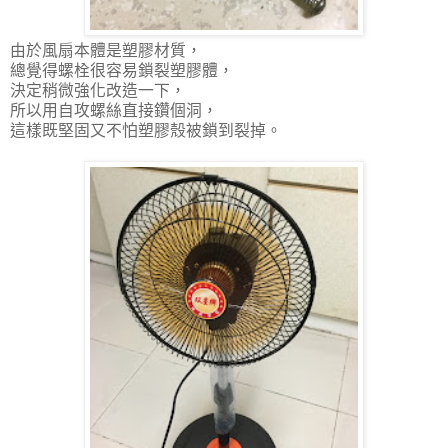
由於風扇本體是塑膠材質，
總覺得螺栓很容易鎖裂塑膠體，
決定稍微強化改造一下，
所以用自攻螺絲直接鑽個洞，
這樣既堅固又不怕塑膠殼被鎖到裂掉。