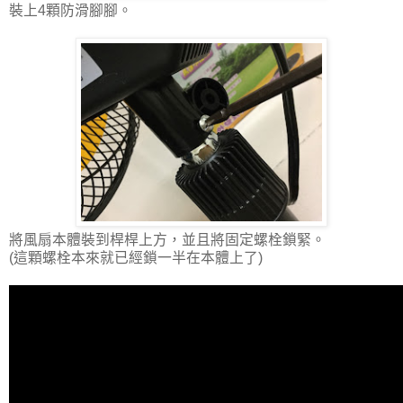
裝上4顆防滑腳腳。
將風扇本體裝到桿桿上方，並且將固定螺栓鎖緊。
(這顆螺栓本來就已經鎖一半在本體上了)