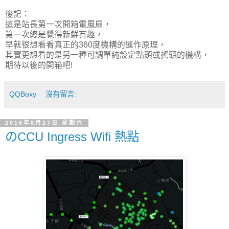
後記：
這是站長第一次開箱電風扇，
第一次總是覺得新鮮有趣，
早就很想看看真正的360度機構的運作原理，
其實更想看的是另一種可調單純設定點頭或搖頭的機構，
期待以後的開箱吧!
QQBoxy
沒有留言:
2016年8月27日 星期六
のCCU Ingress Wifi 熱點