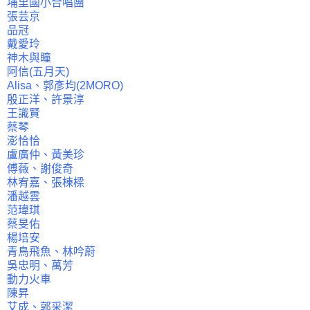
埔里國小合唱團
張芸京
品冠
戴愛玲
神木與瞳
阿信(五月天)
Alisa、郭彥均(2MORO)
殷正洋、許景淳
王識賢
蔡琴
澎恰恰
盧廣仲、黃美珍
傅薇、謝俊奇
林宥嘉、張棟樑
潘越雲
范瑋琪
蔡旻佑
楊培安
青鳥飛魚、林吟蔚
吳忠明、萬芳
動力火車
陳昇
艾成、郭采潔