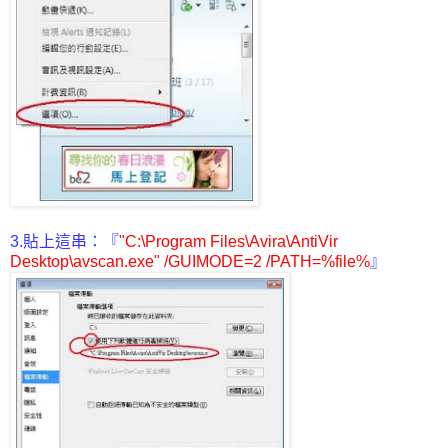
3.貼上這串：『
"C:\Program Files\Avira\AntiVir
Desktop\avscan.exe" /GUIMODE=2 /PATH=%file%
』