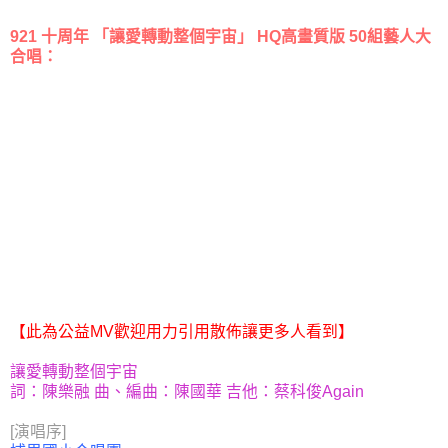
921 十周年 「讓愛轉動整個宇宙」 HQ高畫質版 50組藝人大
合唱：
【此為公益MV歡迎用力引用散佈讓更多人看到】
讓愛轉動整個宇宙
詞：陳樂融 曲、編曲：陳國華 吉他：蔡科俊Again
[演唱序]