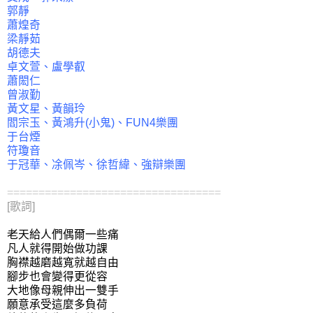
郭靜
蕭煌奇
梁靜茹
胡德夫
卓文萱、盧學叡
蕭閎仁
曾淑勤
黃文星、黃韻玲
閻宗玉、黃鴻升(小鬼)、FUN4樂團
于台煙
符瓊音
于冠華、凃佩岑、徐哲緯、強辯樂團
==================================
[歌詞]
老天給人們偶爾一些痛
凡人就得開始做功課
胸襟越磨越寬就越自由
腳步也會變得更從容
大地像母親伸出一雙手
願意承受這麼多負荷