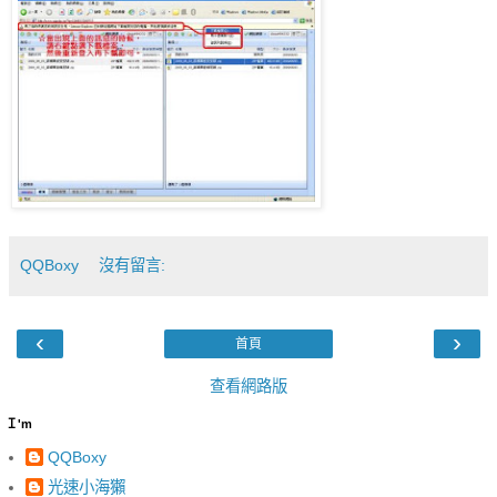
QQBoxy
沒有留言:
‹
›
首頁
查看網路版
Ｉ'm
QQBoxy
光速小海獺