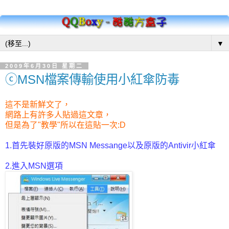
▼
2009年6月30日 星期二
ⓒMSN檔案傳輸使用小紅傘防毒
這不是新鮮文了，
網路上有許多人貼過這文章，
但是為了"教學"所以在這貼一次:D
1.首先裝好原版的MSN Messange以及原版的Antivir小紅傘
2.進入MSN選項