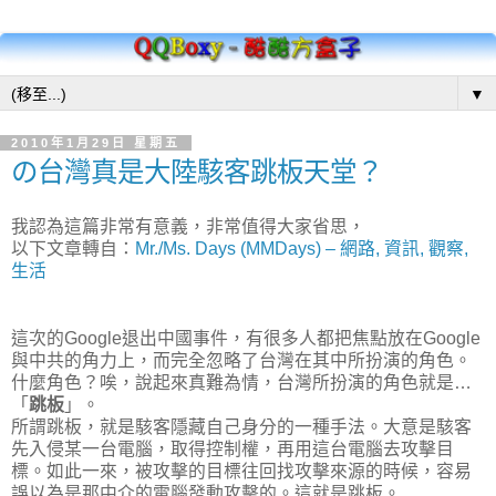
▼
2010年1月29日 星期五
の台灣真是大陸駭客跳板天堂？
我認為這篇非常有意義，非常值得大家省思，
以下文章轉自：
Mr./Ms. Days (MMDays) – 網路, 資訊, 觀察,
生活
這次的Google退出中國事件，有很多人都把焦點放在Google
與中共的角力上，而完全忽略了台灣在其中所扮演的角色。
什麼角色？唉，說起來真難為情，台灣所扮演的角色就是…
「
跳板
」。
所謂跳板，就是駭客隱藏自己身分的一種手法。大意是駭客
先入侵某一台電腦，取得控制權，再用這台電腦去攻擊目
標。如此一來，被攻擊的目標往回找攻擊來源的時候，容易
誤以為是那中介的電腦發動攻擊的。這就是跳板。