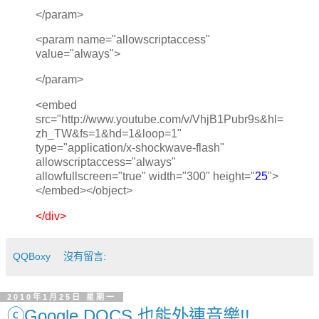
</param>
<param name="allowscriptaccess"
value="always">
</param>
<embed
src="http://www.youtube.com/v/VhjB1Pubr9s&hl=
zh_TW&fs=1&hd=1&loop=1"
type="application/x-shockwave-flash"
allowscriptaccess="always"
allowfullscreen="true" width="300" height="
25
">
</embed></object>
</div>
QQBoxy
沒有留言:
2010年1月25日 星期一
ⓒGoogle DOCS 也能外連音樂!!