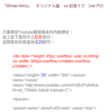
「Winter Alice」 オリジナル曲 vo 初音ミク （ver PV）
只要將從Youtube複製過來的內嵌網址，
加上如下面所示之
紅色
部分，
並將藍色的高度改成
25
即可。
<div style="height: 45px; overflow: auto; scrolling:
no; width: 300px;overflow-x:hidden;overflow-
y:hidden;">
<object height="
25
" width="300"><param
name="movie"
value="http://www.youtube.com/v/VhjB1Pubr9s&
hl=zh_TW&fs=1&hd=1&loop=1">
</param>
<param name="allowFullScreen" value="true">