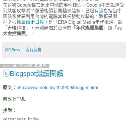
在這次Google揚言退出中國的事件裡面，Google不是說遭受
到駭客攻擊嗎？隨著後續新聞越來越多，已經
有消息
指出中
國駭客就是利用台灣的電腦當跳板發動攻擊的。跳板是哪
裡？根據
華爾街日報
，是「ERA Digital Media年代電通」跟
「奇唯科技」，分別隸屬於台灣的「
年代媒體集團
」跟「
元
大金控集團
」。
QQBoxy
沒有留言:
2010年1月28日 星期四
ⓒBlogspot繼續閱讀
原文：
http://www.inote.tw/2009/09/blogger.html
修改 HTML
找到：
<data:post.body>