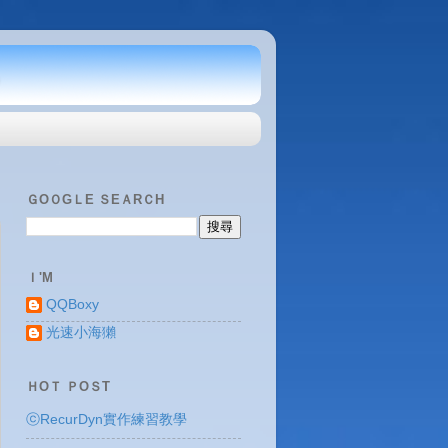
ＧOＯGＬE ＳEＡRＣH
Ｉ'M
QQBoxy
光速小海獺
ＨOＴ ＰOＳT
ⓒRecurDyn實作練習教學