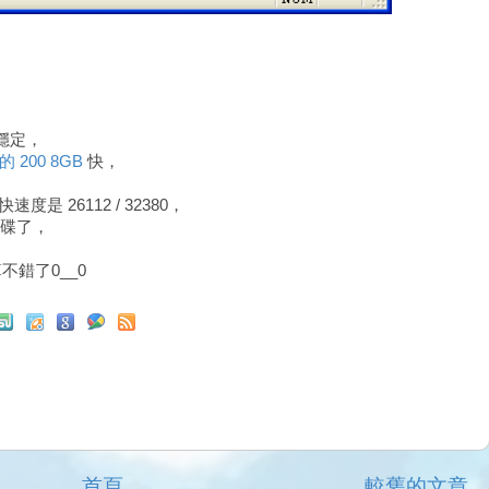
穩定，
 200 8GB
快，
快速度是 26112 / 32380，
碟了，
錯了0__0
首頁
較舊的文章