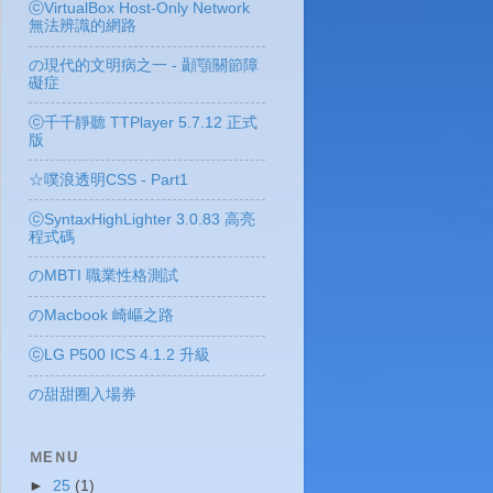
ⓒVirtualBox Host-Only Network
無法辨識的網路
の現代的文明病之一 - 顳顎關節障
礙症
ⓒ千千靜聽 TTPlayer 5.7.12 正式
版
☆噗浪透明CSS - Part1
ⓒSyntaxHighLighter 3.0.83 高亮
程式碼
のMBTI 職業性格測試
のMacbook 崎嶇之路
ⓒLG P500 ICS 4.1.2 升級
の甜甜圈入場券
ＭEＮU
►
25
(1)