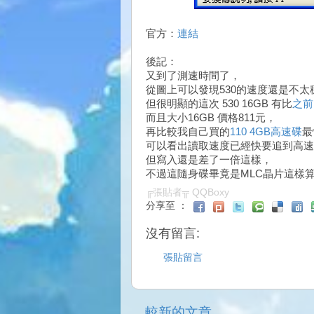
官方：
連結
後記：
又到了測速時間了，
從圖上可以發現530的速度還是不太
但很明顯的這次 530 16GB 有比
之前的
而且大小16GB 價格811元，
再比較我自己買的
110 4GB高速碟
最
可以看出讀取速度已經快要追到高速
但寫入還是差了一倍這樣，
不過這隨身碟畢竟是MLC晶片這樣算不
╔張貼者╦
QQBoxy
分享至 ：
沒有留言:
張貼留言
較新的文章