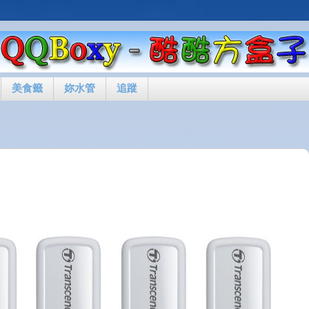
美食籤
妳水管
追蹤