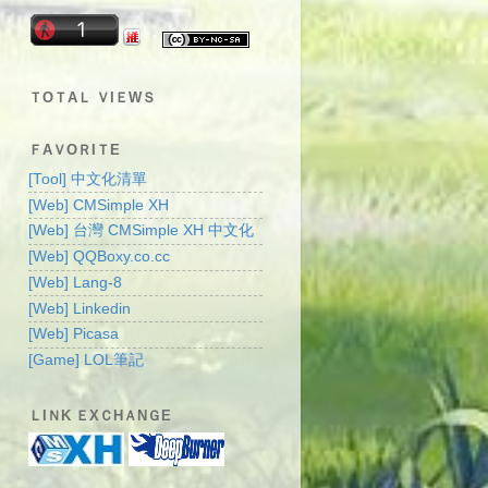
ＴOＴAＬ ＶIＥWＳ
ＦAＶOＲIＴE
[Tool] 中文化清單
[Web] CMSimple XH
[Web] 台灣 CMSimple XH 中文化
[Web] QQBoxy.co.cc
[Web] Lang-8
[Web] Linkedin
[Web] Picasa
[Game] LOL筆記
ＬIＮK ＥXＣHＡNＧE