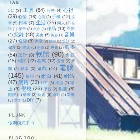
ＴAＧ
工具
(64)
心得
3C
(9)
公告
(4)
(29)
心情
(16)
手機
(12)
心測
(2)
文
生活
(35)
日本
(7)
章
(5)
同人
(2)
名
作品
(10)
安全
(5)
空間
詞
(1)
自介
(1)
紀錄
(48)
音樂
(2)
美食
(5)
美容
(1)
(27)
修理
(8)
家電
(2)
笑話
(2)
旅遊
(1)
教學
偏方
(2)
健康
(6)
專題
(2)
動物
(1)
軟體
(90)
(54)
設計
(8)
創意
(15)
測試
(22)
程式
(12)
愛情
(2)
新
電腦
遊戲
(14)
聞
(2)
腳本
(3)
(145)
網頁
(41)
網站
歌詞
(4)
(47)
網路
(33)
線
影片
(3)
模型
(2)
學校
(26)
上
(9)
勵志
(8)
學習
(2)
翻譯
(5)
繪圖
(3)
藝術
(6)
攝影
(5)
驚奇
DIY
(7)
(5)
體育
(1)
ＰLＵNＫ
假期模式中 :)
ＢLＯG ＴOＯL