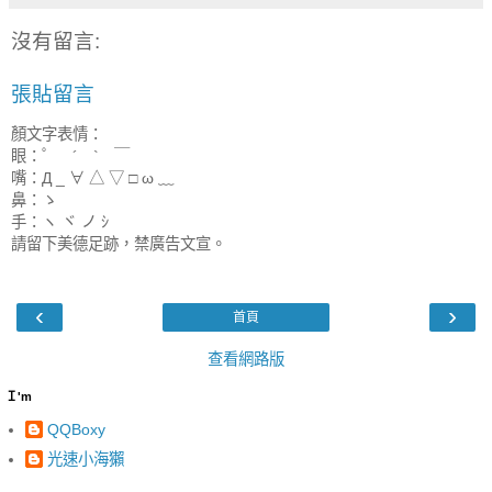
沒有留言:
張貼留言
顏文字表情：
眼：゜ ´ ` ￣
嘴：Д _ ∀ △ ▽ □ ω ﹏
鼻：ゝ
手：ヽ ヾ ノ ｼ
請留下美德足跡，禁廣告文宣。
‹
›
首頁
查看網路版
Ｉ'm
QQBoxy
光速小海獺