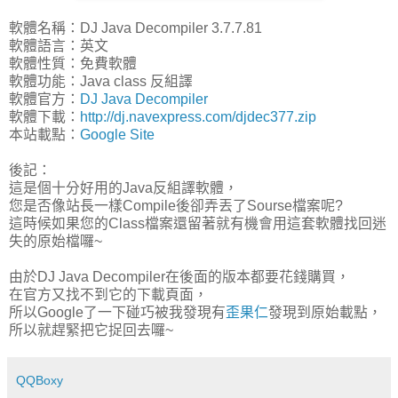
軟體名稱：DJ Java Decompiler 3.7.7.81
軟體語言：英文
軟體性質：免費軟體
軟體功能：Java class 反組譯
軟體官方：
DJ Java Decompiler
軟體下載：
http://dj.navexpress.com/djdec377.zip
本站載點：
Google Site
後記：
這是個十分好用的Java反組譯軟體，
您是否像站長一樣Compile後卻弄丟了Sourse檔案呢?
這時候如果您的Class檔案還留著就有機會用這套軟體找回迷
失的原始檔囉~
由於DJ Java Decompiler在後面的版本都要花錢購買，
在官方又找不到它的下載頁面，
所以Google了一下碰巧被我發現有
歪果仁
發現到原始載點，
所以就趕緊把它捉回去囉~
QQBoxy