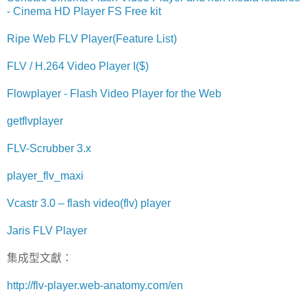
- Cinema HD Player FS Free kit
Ripe Web FLV Player(Feature List)
FLV / H.264 Video Player I($)
Flowplayer - Flash Video Player for the Web
getflvplayer
FLV-Scrubber 3.x
player_flv_maxi
Vcastr 3.0 – flash video(flv) player
Jaris FLV Player
集成型文獻：
http://flv-player.web-anatomy.com/en