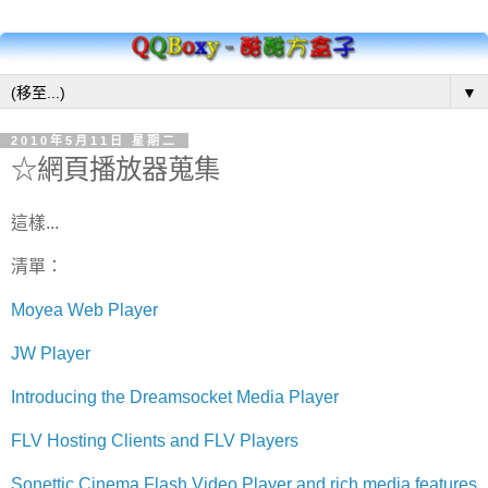
▼
2010年5月11日 星期二
☆網頁播放器蒐集
這樣...
清單：
Moyea Web Player
JW Player
Introducing the Dreamsocket Media Player
FLV Hosting Clients and FLV Players
Sonettic Cinema Flash Video Player and rich media features