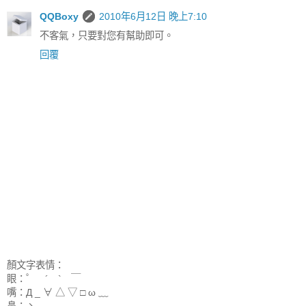
QQBoxy
2010年6月12日 晚上7:10
不客氣，只要對您有幫助即可。
回覆
顏文字表情：
眼：゜ ´ ` ￣
嘴：Д _ ∀ △ ▽ □ ω ﹏
鼻：ゝ