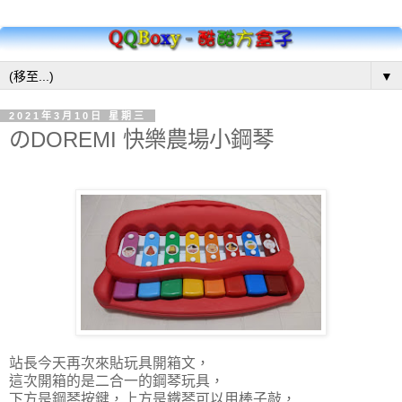
▼
2021年3月10日 星期三
のDOREMI 快樂農場小鋼琴
站長今天再次來貼玩具開箱文，
這次開箱的是二合一的鋼琴玩具，
下方是鋼琴按鍵，上方是鐵琴可以用棒子敲，