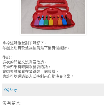
拿掉鐵琴後就剩下琴鍵了，
琴鍵上也有軟墊讓插銷落下後有個緩衝。
後記：
這次的開箱文沒有要改造，
不過如果有時間跟機會的話，
會想要試試看在琴鍵裝上伺服機，
也許可以透過嵌入式控制來自動演奏音樂。
QQBoxy
沒有留言: