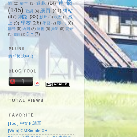
電腦
遊戲
(14)
聞
(2)
腳本
(3)
(145)
網頁
(41)
網站
歌詞
(4)
(47)
網路
(33)
線
影片
(3)
模型
(2)
學校
(26)
上
(9)
勵志
(8)
學習
(2)
翻譯
(5)
繪圖
(3)
藝術
(6)
攝影
(5)
驚奇
DIY
(7)
(5)
體育
(1)
ＰLＵNＫ
假期模式中 :)
ＢLＯG ＴOＯL
ＴOＴAＬ ＶIＥWＳ
ＦAＶOＲIＴE
[Tool] 中文化清單
[Web] CMSimple XH