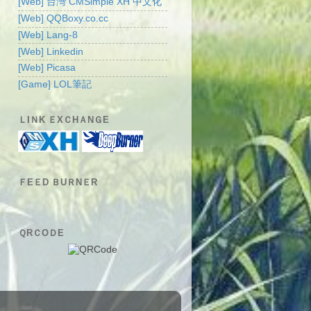
[Web] 台灣 CMSimple XH 中文化
[Web] QQBoxy.co.cc
[Web] Lang-8
[Web] Linkedin
[Web] Picasa
[Game] LOL筆記
ＬIＮK ＥXＣHＡNＧE
ＦEＥD ＢUＲNＥR
ＱRＣOＤE