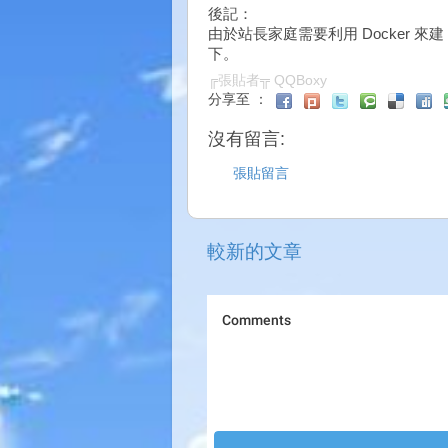
後記：
由於站長家庭需要利用 Docker 來建
下。
╔張貼者╦
QQBoxy
分享至 ：
沒有留言:
張貼留言
較新的文章