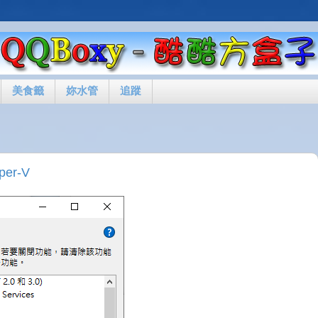
美食籤
妳水管
追蹤
er-V