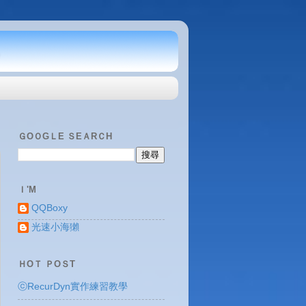
ＧOＯGＬE ＳEＡRＣH
Ｉ'M
QQBoxy
光速小海獺
ＨOＴ ＰOＳT
ⓒRecurDyn實作練習教學