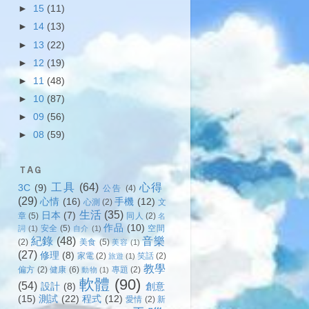
►
15
(11)
►
14
(13)
►
13
(22)
►
12
(19)
►
11
(48)
►
10
(87)
►
09
(56)
►
08
(59)
ＴAＧ
工具
(64)
心得
3C
(9)
公告
(4)
(29)
心情
(16)
手機
(12)
心測
(2)
文
生活
(35)
日本
(7)
章
(5)
同人
(2)
名
作品
(10)
安全
(5)
空間
詞
(1)
自介
(1)
紀錄
(48)
音樂
(2)
美食
(5)
美容
(1)
(27)
修理
(8)
家電
(2)
笑話
(2)
旅遊
(1)
教學
偏方
(2)
健康
(6)
專題
(2)
動物
(1)
軟體
(90)
(54)
設計
(8)
創意
(15)
測試
(22)
程式
(12)
愛情
(2)
新