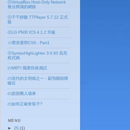
ⓒVirtualBox Host-Only Network
無法辨識的網路
ⓒ千千靜聽 TTPlayer 5.7.12 正式
版
ⓒLG P500 ICS 4.1.2 升級
☆噗浪透明CSS - Part1
ⓒSyntaxHighLighter 3.0.83 高亮
程式碼
のMBTI 職業性格測試
の現代的文明病之一 - 顳顎關節障
礙症
の甜甜圈入場券
の如何正確拿筷子?
ＭEＮU
►
25
(1)