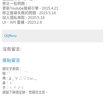
修正一些問題：
更新Youtube搜尋引擎 - 2015.4.21
修正搜尋失敗的問題 - 2015.5.18
加入隱私條款 - 2020.5.18
UI、API 重構 - 2023.2.9
QQBoxy
沒有留言:
張貼留言
顏文字表情：
眼：゜ ´ ` ￣
嘴：Д _ ∀ △ ▽ □ ω ﹏
鼻：ゝ
手：ヽ ヾ ノ ｼ
請留下美德足跡，禁廣告文宣。