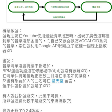
概念啟發：
發現朋友在Youtube使用最愛清單播放時，出現了廣告還有被
封鎖的音樂還頗困擾的，而自己又很喜歡聽VOCALOID系列
的音樂，索性就利用Google API們建立了這樣一個線上播放
器XD
後記：
音樂清單還會持續不斷增加，
BPM選曲功能還在修羅場中(明明就沒有很難XD)，
在清單保持定位現正播放曲目還在思考如何撰寫，
然後有想要加入的曲名可在
聊天室
留言，
但不保證都會加就是了XD?
有人說我都發廢文，此風不可長，
所以發這篇比較不是廢文的來湊湊數(?)
最近更新了0.2.4版本，