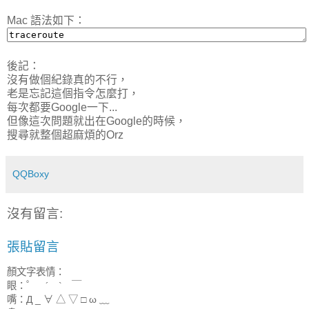
Mac 語法如下：
後記：
沒有做個紀錄真的不行，
老是忘記這個指令怎麼打，
每次都要Google一下...
但像這次問題就出在Google的時候，
搜尋就整個超麻煩的Orz
QQBoxy
沒有留言:
張貼留言
顏文字表情：
眼：゜ ´ ` ￣
嘴：Д _ ∀ △ ▽ □ ω ﹏