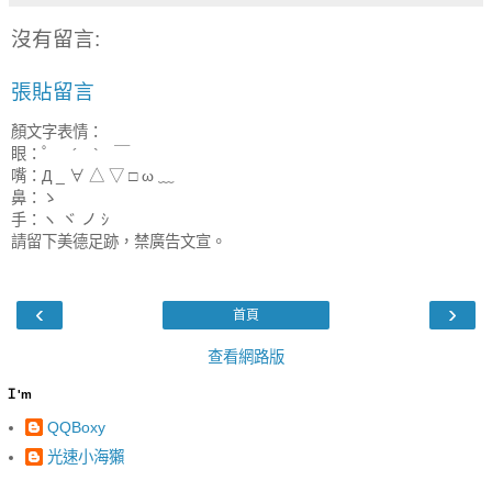
沒有留言:
張貼留言
顏文字表情：
眼：゜ ´ ` ￣
嘴：Д _ ∀ △ ▽ □ ω ﹏
鼻：ゝ
手：ヽ ヾ ノ ｼ
請留下美德足跡，禁廣告文宣。
‹
›
首頁
查看網路版
Ｉ'm
QQBoxy
光速小海獺