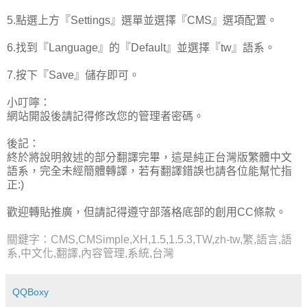
5.點選上方『Settings』選單並選擇『CMS』選項配置。
6.找到『Language』的『Default』並選擇『tw』語系。
7.按下『Save』儲存即可。
小叮嚀：
網站開設後請記得修改您的管理者密碼。
後記：
終於將說明敘述的部分翻譯完畢，這是純正台灣版繁體中文
語系，完全未經簡體轉譯，若有翻譯錯誤也請各位能幫忙指
正:)
歡迎轉貼推廣，但請記得遵守部落格底部的創用CC條款。
關鍵字：CMS,CMSimple,XH,1.5,1.5.3,TW,zh-tw,繁,語言,語
系,中文化,翻譯,內容管理,系統,台灣
QQBoxy