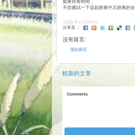
如果你有時間，
不彷嘗試一下這款經典中又經典的全
╔張貼者╦
QQBoxy
分享至 ：
沒有留言:
張貼留言
較新的文章