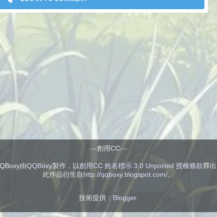
---創用CC---
QBoxy
由
QQBoxy
製作，以
創用CC 姓名標示 3.0 Unported 授權條款
釋出
此作品衍生自
http://qqboxy.blogspot.com/
。
技術提供：
Blogger
.