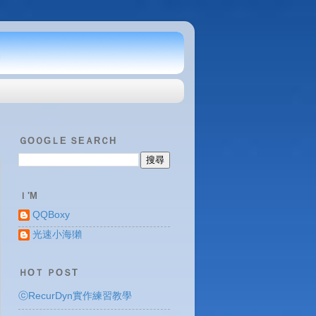
ＧOＯGＬE ＳEＡRＣH
Ｉ'M
QQBoxy
光速小海獺
ＨOＴ ＰOＳT
ⓒRecurDyn實作練習教學