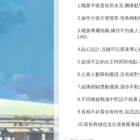
1.職業平衡度前所未見.團隊
2.操作介面方便簡單.視角轉
3.種族專屬地圖.練功不怕被人
LAG.
4.貼心設計.沒錢可以窩著專心
5.捉摸不定的出王時間與地點.
6.公會人數限制嚴謹.沒有絕對
7.組隊經驗獎勵優惠.讓你手動
8.不同種族戰場中對話不相通
9.長相不好看但有特色.裝武
10.當初商城也沒出過會嚴重破