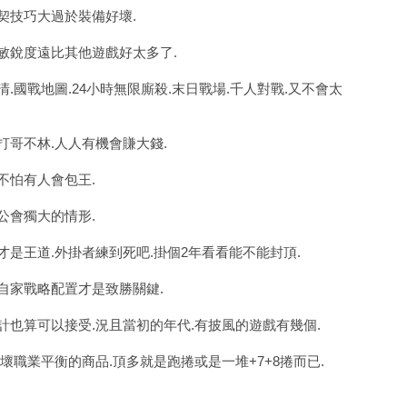
默契技巧大過於裝備好壞.
動敏銳度遠比其他遊戲好太多了.
清.國戰地圖.24小時無限廝殺.末日戰場.千人對戰.又不會太
打哥不林.人人有機會賺大錢.
不怕有人會包王.
公會獨大的情形.
才是王道.外掛者練到死吧.掛個2年看看能不能封頂.
.自家戰略配置才是致勝關鍵.
設計也算可以接受.況且當初的年代.有披風的遊戲有幾個.
壞職業平衡的商品.頂多就是跑捲或是一堆+7+8捲而已.