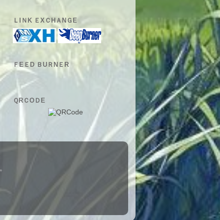
ＬIＮK ＥXＣHＡNＧE
ＦEＥD ＢUＲNＥR
ＱRＣOＤE
。