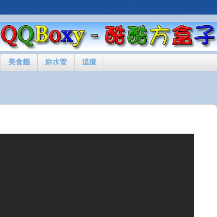
美食籤
妳水管
追蹤