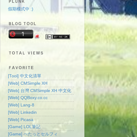
ＰLＵNＫ
假期模式中 :)
ＢLＯG ＴOＯL
ＴOＴAＬ ＶIＥWＳ
ＦAＶOＲIＴE
[Tool] 中文化清單
[Web] CMSimple XH
[Web] 台灣 CMSimple XH 中文化
[Web] QQBoxy.co.cc
[Web] Lang-8
[Web] Linkedin
[Web] Picasa
[Game] LOL筆記
[Game] ぺたっとセルフィ