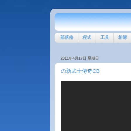
部落格
程式
工具
相簿
2011年4月17日 星期日
の新武士傳奇CB