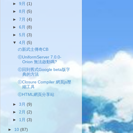
►
9月
(1)
►
8月
(5)
►
7月
(4)
►
6月
(8)
►
5月
(3)
▼
4月
(5)
の新武士傳奇CB
ⓒUniformServer 7.0.0-
Orion 無法啟動嗎?
ⓒ回到舊式Google beta版字
典的方法
ⓒClosure Compiler 網頁js壓
縮工具
ⓒHTML網頁分享站
►
3月
(9)
►
2月
(2)
►
1月
(3)
►
10
(87)