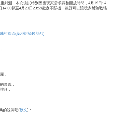
9日隆重封測，本次測試特別因應玩家需求調整開放時間，4月19日~4
4月22日14:00起至4月23日23:59徹夜不關機，絕對可以讓玩家體驗戰場
地討論區(基地討論較熱烈)
阿，
麗，
的遊戲，
禮拜，
經典的說詞吧(
原文
)：