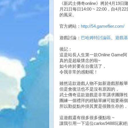
《新武士傳奇online》將於4月1
月21日每日14:00 ~ 22:00，自
的風采。
官方網站：
http://54.gameflier.com/
遊戲討論：
巴哈姆特討論區
、
遊戲基
後記：
這是站長人生第一款Online Game
真的是超級懷念的啦~
如今終於要在台復活了，
令我非常的感動呢！
雖然這款遊戲人物不如新遊戲那般華
但是會復活也不是沒有原因的，
武士傳奇這款遊戲是非常講求團隊性
團練一個禮拜的經驗單練可能要兩個
所以勤捉點外掛其實是很難生存的，
這遊戲還有很多很多優點啦 ~
讓我引用一下這位carlos9488玩家