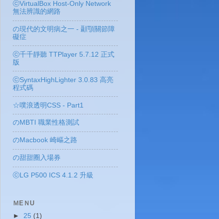
ⓒVirtualBox Host-Only Network
無法辨識的網路
の現代的文明病之一 - 顳顎關節障
礙症
ⓒ千千靜聽 TTPlayer 5.7.12 正式
版
ⓒSyntaxHighLighter 3.0.83 高亮
程式碼
☆噗浪透明CSS - Part1
のMBTI 職業性格測試
のMacbook 崎嶇之路
の甜甜圈入場券
ⓒLG P500 ICS 4.1.2 升級
ＭEＮU
►
25
(1)