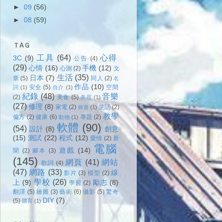
►
09
(56)
►
08
(59)
ＴAＧ
工具
(64)
心得
3C
(9)
公告
(4)
(29)
心情
(16)
手機
(12)
心測
(2)
文
生活
(35)
日本
(7)
章
(5)
同人
(2)
名
作品
(10)
安全
(5)
空間
詞
(1)
自介
(1)
紀錄
(48)
音樂
(2)
美食
(5)
美容
(1)
(27)
修理
(8)
家電
(2)
笑話
(2)
旅遊
(1)
教學
偏方
(2)
健康
(6)
專題
(2)
動物
(1)
軟體
(90)
(54)
設計
(8)
創意
(15)
測試
(22)
程式
(12)
愛情
(2)
新
電腦
遊戲
(14)
聞
(2)
腳本
(3)
(145)
網頁
(41)
網站
歌詞
(4)
(47)
網路
(33)
線
影片
(3)
模型
(2)
學校
(26)
上
(9)
勵志
(8)
學習
(2)
翻譯
(5)
繪圖
(3)
藝術
(6)
攝影
(5)
驚奇
DIY
(7)
(5)
體育
(1)