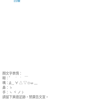
回覆
顏文字表情：
眼：゜ ´ ` ￣
嘴：Д _ ∀ △ ▽ □ ω ﹏
鼻：ゝ
手：ヽ ヾ ノ ｼ
請留下美德足跡，禁廣告文宣。