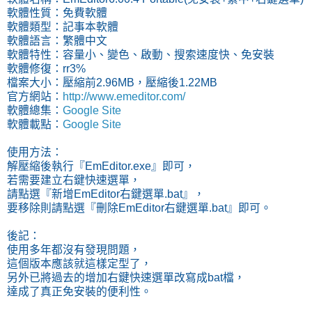
軟體性質：免費軟體
軟體類型：記事本軟體
軟體語言：繁體中文
軟體特性：容量小、變色、啟動、搜索速度快、免安裝
軟體修復：rr3%
檔案大小：壓縮前2.96MB，壓縮後1.22MB
官方網站：
http://www.emeditor.com/
軟體總集：
Google Site
軟體載點：
Google Site
使用方法：
解壓縮後執行『EmEditor.exe』即可，
若需要建立右鍵快速選單，
請點選『新增EmEditor右鍵選單.bat』，
要移除則請點選『刪除EmEditor右鍵選單.bat』即可。
後記：
使用多年都沒有發現問題，
這個版本應該就這樣定型了，
另外已將過去的增加右鍵快速選單改寫成bat檔，
達成了真正免安裝的便利性。