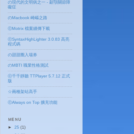
の現代的文明病之一 - 顳顎關節障
礙症
のMacbook 崎嶇之路
ⓒMotrix 檔案續傳下載
ⓒSyntaxHighLighter 3.0.83 高亮
程式碼
の甜甜圈入場券
のMBTI 職業性格測試
ⓒ千千靜聽 TTPlayer 5.7.12 正式
版
☆兩種架站高手
ⓒAlways on Top 擴充功能
ＭEＮU
►
25
(1)