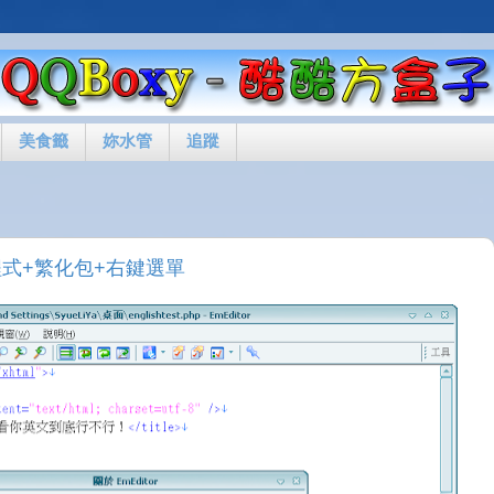
美食籤
妳水管
追蹤
裝版主程式+繁化包+右鍵選單