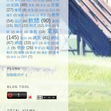
作品
(10)
安全
(5)
空間
詞
(1)
自介
(1)
紀錄
(48)
音樂
(2)
美食
(5)
美容
(1)
(27)
修理
(8)
家電
(2)
笑話
(2)
旅遊
(1)
教學
偏方
(2)
健康
(6)
專題
(2)
動物
(1)
軟體
(90)
(54)
設計
(8)
創意
(15)
測試
(22)
程式
(12)
愛情
(2)
新
電腦
遊戲
(14)
聞
(2)
腳本
(3)
(145)
網頁
(41)
網站
歌詞
(4)
(47)
網路
(33)
線
影片
(3)
模型
(2)
學校
(26)
上
(9)
勵志
(8)
學習
(2)
翻譯
(5)
繪圖
(3)
藝術
(6)
攝影
(5)
驚奇
DIY
(7)
(5)
體育
(1)
ＰLＵNＫ
假期模式中 :)
ＢLＯG ＴOＯL
ＴOＴAＬ ＶIＥWＳ