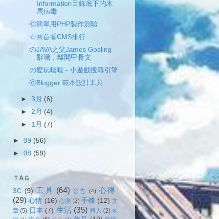
Information目錄底下的木
馬病毒
ⓒ簡單用PHP製作測驗
☆回首看CMS排行
のJAVA之父James Gosling
辭職，離開甲骨文
の愛玩嘻嘻 - 小遊戲搜尋引擎
ⓒBlogger 範本設計工具
►
3月
(6)
►
2月
(4)
►
1月
(7)
►
09
(56)
►
08
(59)
ＴAＧ
工具
(64)
心得
3C
(9)
公告
(4)
(29)
心情
(16)
手機
(12)
心測
(2)
文
生活
(35)
日本
(7)
章
(5)
同人
(2)
名