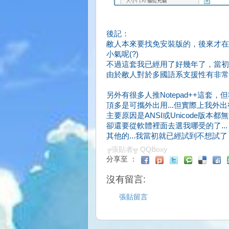
後記：
敝人本來要找免安裝版的，後來才在
小氣呢(?)
不過這套我已經用了好幾年了，當初
由於敝人對於多國語系支援性有非常
另外有很多人推Notepad++這套
頂多是可攜外出用...但實際上我外出
主要原因是ANSI或Unicode版本
卻還要從軟體裡面去選我哪受的了...
其他的...我當初就已經試到不想試
╔張貼者╦
QQBoxy
分享至 ：
沒有留言:
張貼留言