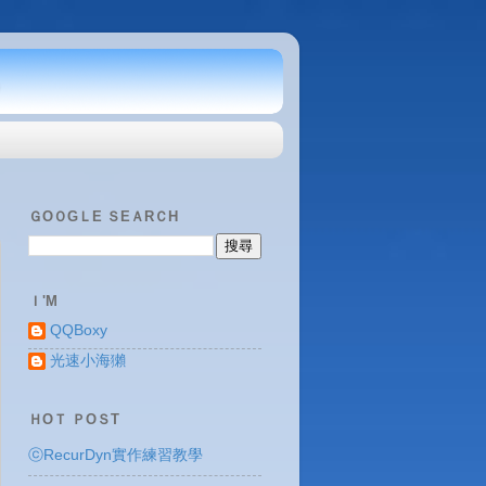
ＧOＯGＬE ＳEＡRＣH
Ｉ'M
QQBoxy
光速小海獺
ＨOＴ ＰOＳT
ⓒRecurDyn實作練習教學