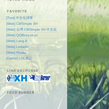
ＦAＶOＲIＴE
[Tool] 中文化清單
[Web] CMSimple XH
[Web] 台灣 CMSimple XH 中文化
[Web] QQBoxy.co.cc
[Web] Lang-8
[Web] Linkedin
[Web] Picasa
[Game] LOL筆記
ＬIＮK ＥXＣHＡNＧE
ＦEＥD ＢUＲNＥR