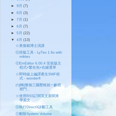
►
9月
(7)
►
8月
(3)
►
7月
(1)
►
6月
(7)
►
5月
(22)
▼
4月
(13)
☆黃俊銘博士演講
ⓒ排版工具 - LyTex 1.6s with
miktex
ⓒEmEditor 6.00.4 安裝版主
程式+繁化包+右鍵選單
☆即時線上編譯產生SWF程
式 - wonderfl
の[轉]整個三國壓根就一齣窩
裡鬥...
☆使用RSS訂閱英文新聞來
學英文
ⓒ執行DirectX診斷工具
ⓒ刪除System Volume