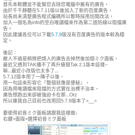
首先本軟體並不能幫您去除您電腦中舊有的廣告，
由於千千靜聽在5.7.11版以後加入了新的百度廣告，
站長尚未清楚廣告程式編碼所以暫時採用坊間改法，
加入一個名為info的空白唯讀檔來作為第二道防線以阻擋廣
告。
因此建議各位可以下載
5.7.9
版沒有百度廣告的版本較為穩
定。
後記：
敝人不過是稍微把煩人的廣告去掉然後加個ミク面板，
最近又遇到TAK播不了再升級個Tak 2.1版本這樣~
嘛...最近小改版也太多了...
5.7.12版本用了一陣子以後，
用一句話來形容它『整個就像是便秘』，
因為用唯讀檔來阻擋的方式實在治標不治本，
廣告想跑出來卻被強迫卡在那...Orz
所以連我自己目前也改用回5.7.9版本了=__=
要使用初音ミク面板請跟我這樣做↓
右鍵>面版>選擇初音ミク面板