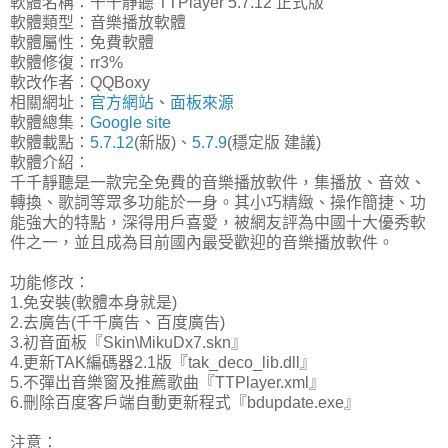
軟體名稱：千千靜聽 TTPlayer 5.7.12 正式版
軟體類型：音樂播放軟體
軟體屬性：免費軟體
軟體修復：rr3%
軟改作者：QQBoxy
相關網址：
官方網站
、
面板來源
軟體總集：
Google site
軟體載點：
5.7.12
(新版)、
5.7.9
(穩定版 建議)
軟體介紹：
千千靜聽是一款完全免費的音樂播放軟件，集播放、音效、
轉換、歌詞等眾多功能於一身。其小巧精緻、操作簡捷、功
能強大的特點，深得用戶喜愛，被網友評為中國十大優秀軟
件之一，並且成為目前國內最受歡迎的音樂播放軟件。
功能修改：
1.免安裝(軟體本身就是)
2.去廣告(千千廣告、百度廣告)
3.初音面板『Skin\MikuDx7.skn』
4.更新TAK編碼器2.1版『tak_deco_lib.dll』
5.不彈出音樂窗及推薦歌曲『TTPlayer.xml』
6.刪除百度客戶端自動更新程式『bdupdate.exe』
注意：