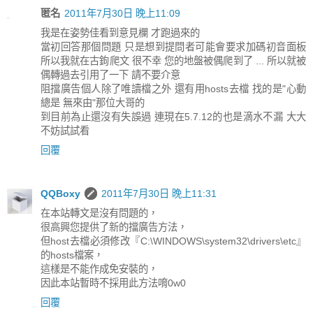
匿名
2011年7月30日 晚上11:09
我是在姿勢佳看到意見欄 才跑過來的
當初回答那個問題 只是想到提問者可能會要求加碼初音面板
所以我就在古鉤爬文 很不幸 您的地盤被偶爬到了 ... 所以就被
偶轉過去引用了一下 請不要介意
阻擋廣告個人除了唯讀檔之外 還有用hosts去檔 找的是"心動
總是 無來由"那位大哥的
到目前為止還沒有失誤過 連現在5.7.12的也是滴水不漏 大大
不妨試試看
回覆
QQBoxy
2011年7月30日 晚上11:31
在本站轉文是沒有問題的，
很高興您提供了新的擋廣告方法，
但host去檔必須修改『C:\WINDOWS\system32\drivers\etc』
的hosts檔案，
這樣是不能作成免安裝的，
因此本站暫時不採用此方法唷0w0
回覆