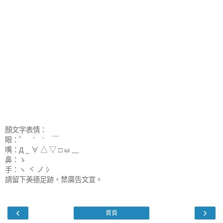
顏文字表情：
眼：゜ ´ ` ￣
嘴：Д _ ∀ △ ▽ □ ω ﹏
鼻：ゝ
手：ヽ ヾ ノ ｼ
請留下美德足跡，禁廣告文宣。
‹
›
首頁