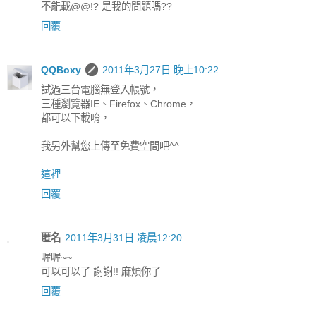
不能載@@!? 是我的問題嗎??
回覆
QQBoxy
2011年3月27日 晚上10:22
試過三台電腦無登入帳號，
三種瀏覽器IE、Firefox、Chrome，
都可以下載唷，
我另外幫您上傳至免費空間吧^^
這裡
回覆
匿名
2011年3月31日 凌晨12:20
喔喔~~
可以可以了 謝謝!! 麻煩你了
回覆