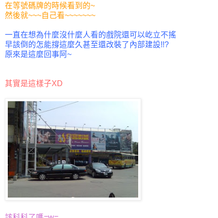
在等號碼牌的時候看到的~
然後就~~~自己看~~~~~~~
一直在想為什麼沒什麼人看的戲院還可以屹立不搖
早該倒的怎能撐這麼久甚至還改裝了內部建設!!?
原來是這麼回事阿~
其實是這樣子XD
該科科了嗎=w=