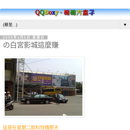
▼
2009年4月5日 星期日
の白宮影城這麼賺
這是在星期二飲料特價那天