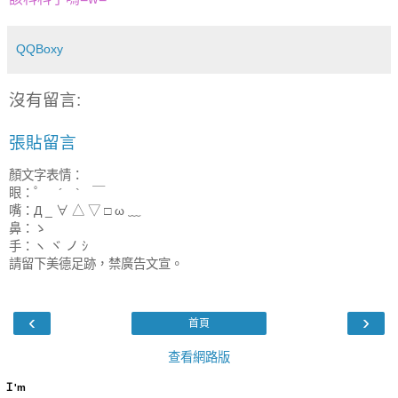
QQBoxy
沒有留言:
張貼留言
顏文字表情：
眼：゜ ´ ` ￣
嘴：Д _ ∀ △ ▽ □ ω ﹏
鼻：ゝ
手：ヽ ヾ ノ ｼ
請留下美德足跡，禁廣告文宣。
‹
›
首頁
查看網路版
Ｉ'm