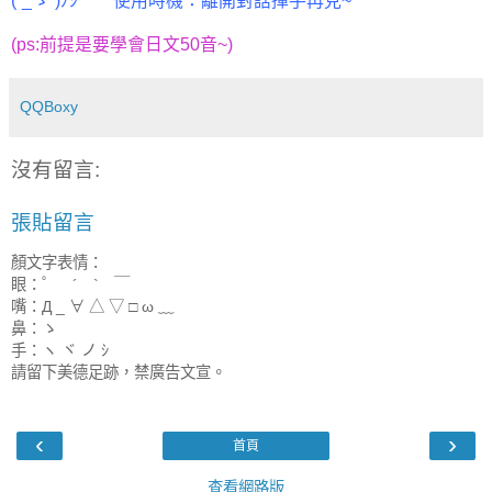
(´_ゝ`)ﾉｼ 使用時機：離開對話揮手再見~
(ps:前提是要學會日文50音~)
QQBoxy
沒有留言:
張貼留言
顏文字表情：
眼：゜ ´ ` ￣
嘴：Д _ ∀ △ ▽ □ ω ﹏
鼻：ゝ
手：ヽ ヾ ノ ｼ
請留下美德足跡，禁廣告文宣。
‹
›
首頁
查看網路版