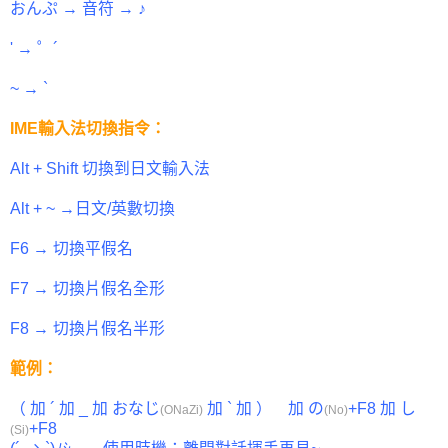
おんぷ → 音符 → ♪
' → ゜´
~ → `
IME輸入法切換指令：
Alt + Shift 切換到日文輸入法
Alt + ~ →日文/英數切換
F6 → 切換平假名
F7 → 切換片假名全形
F8 → 切換片假名半形
範例：
（ 加 ´ 加 _ 加 おなじ
加 ` 加 ） 加 の
+F8 加 し
(ONaZi)
(No)
+F8
(Si)