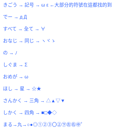
きごう → 記号 → ω ε ←大部分的符號在這都找的到
でー → д Д
すべて → 全て → ∀
おなじ → 同じ → ヽヾゝ
の → ﾉ
しぐま → Σ
おめが → ω
ほし → 星 → ☆★
さんかく → 三角 → △▲▽▼
しかく → 四角 → ■□◆◇
まる→丸→○●◎①②③〇㊤㊦㊧㊨㊥゜